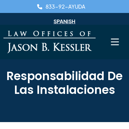
Skip
833-92-AYUDA
to
content
SPANISH
Responsabilidad De
Las Instalaciones