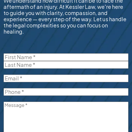
We understand how difficult it can be to face the
aftermath of an injury. At Kessler Law, we're here
to guide you with clarity, compassion, and
experience — every step of the way. Let us handle
the legal complexities so you can focus on
healing.
Name
(Required)
First
Last
Email
(Required)
Phone
(Required)
Message
(Required)