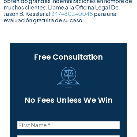
obtenido grandes indemnizaciones en nombre de
muchos clientes. Llame a la Oficina Legal De
Jason B. Kessler al
347-802-0048
para una
evaluación gratuita de su caso.
Free Consultation
No Fees Unless We Win
First
Name
First
(Required)