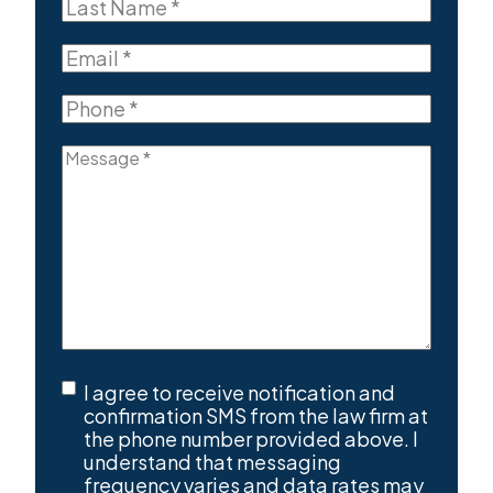
Last
Name
Last
(Required)
Email
(Required)
Phone
(Required)
Message
(Required)
SMS
I agree to receive notification and
Consent
(Required)
confirmation SMS from the law firm at
the phone number provided above. I
understand that messaging
frequency varies and data rates may