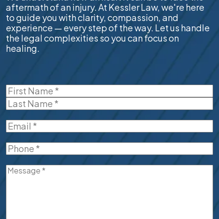
aftermath of an injury. At Kessler Law, we're here
to guide you with clarity, compassion, and
experience — every step of the way. Let us handle
the legal complexities so you can focus on
healing.
Name
(Required)
First
Last
Email
(Required)
Phone
(Required)
Message
(Required)