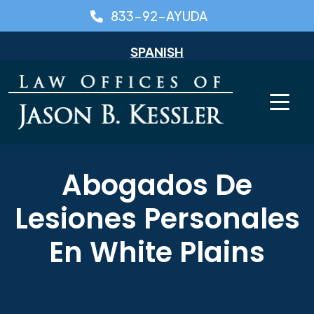
Skip
833-92-AYUDA
to
content
SPANISH
Abogados De
Lesiones Personales
En White Plains