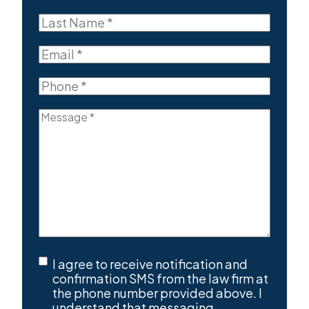
Name
First
(Required)
Last
Name
Last
(Required)
Email
(Required)
Phone
(Required)
Message
(Required)
SMS
I agree to receive notification and
Consent
(Required)
confirmation SMS from the law firm at
the phone number provided above. I
understand that messaging